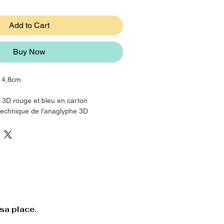
Add to Cart
Buy Now
x14,8cm
s 3D rouge et bleu en carton
 technique de l'anaglyphe 3D
sa place.