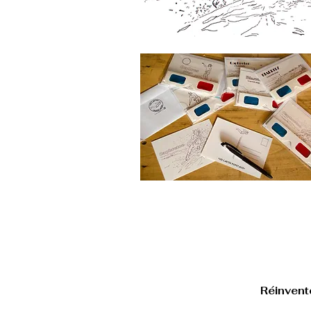
Con
carolineorthlieb
Réinvent