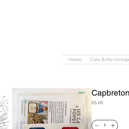
Caroli
ORTHL
B
Home
Caro & the Octop
Capbreton
Price
€5.00
Quantity
*