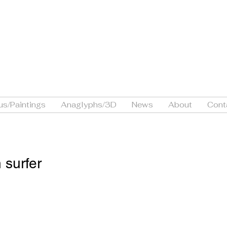
ne
IE
us/Paintings
Anaglyphs/3D
News
About
Cont
 surfer