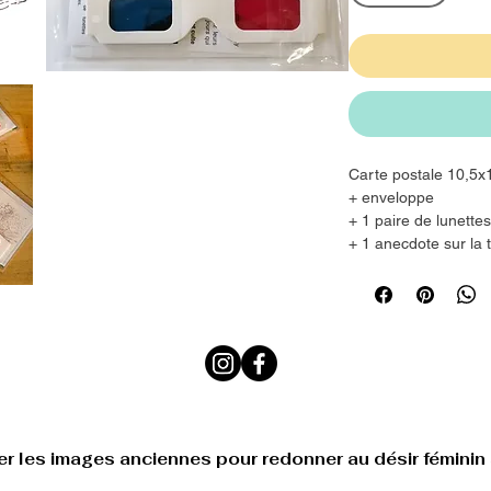
Carte postale 10,5
+ enveloppe
+ 1 paire de lunette
+ 1 anecdote sur la
tact
Caro & the Octopus
@gmail.com
er les images anciennes pour redonner au désir féminin 