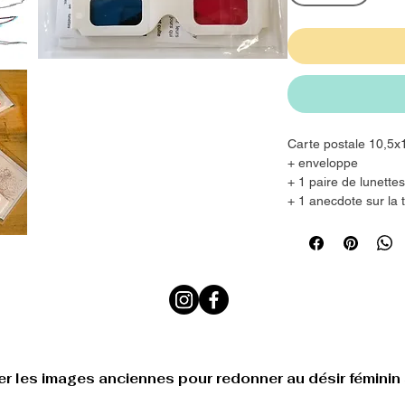
Carte postale 10,5
+ enveloppe
+ 1 paire de lunette
+ 1 anecdote sur la
tact
Caro & the Octopus
@gmail.com
er les images anciennes pour redonner au désir féminin 