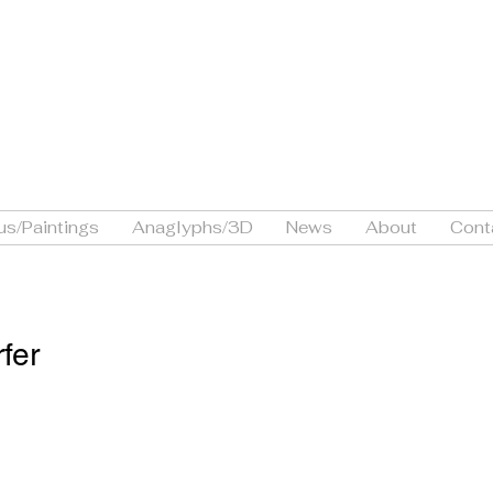
ne
IE
us/Paintings
Anaglyphs/3D
News
About
Cont
rfer