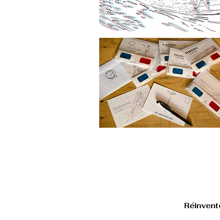
Con
carolineorthlieb
Réinvent