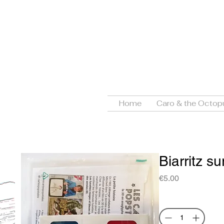
Caroli
ORTHL
B
Home
Caro & the Octop
Biarritz su
Price
€5.00
Quantity
*