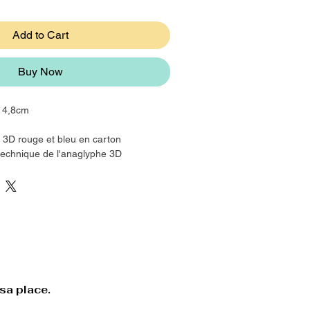
Add to Cart
Buy Now
x14,8cm
s 3D rouge et bleu en carton
 technique de l'anaglyphe 3D
sa place.