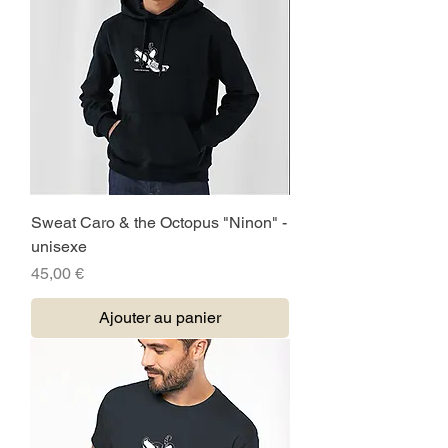
Sweat Caro & the Octopus "Ninon" -
unisexe
Prix
45,00 €
Ajouter au panier