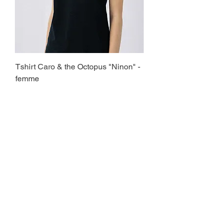
Tshirt Caro & the Octopus "Ninon" -
femme
Prix
25,00 €
Ajouter au panier